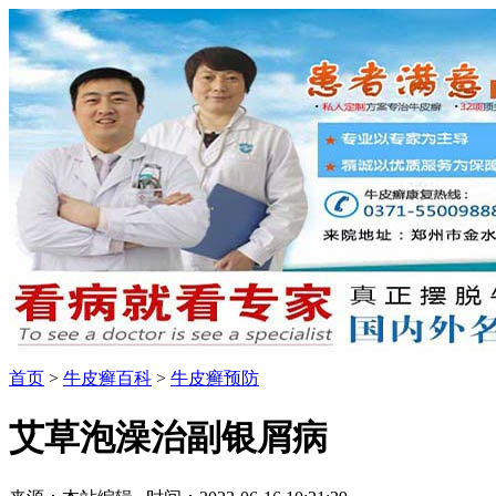
首页
>
牛皮癣百科
>
牛皮癣预防
艾草泡澡治副银屑病